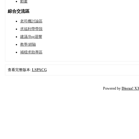
動畫
綜合交流區
老司機討論區
求福利帶帶我
建議/Bug迴響
教學/經驗
補檔求助專區
查看完整版本:
LSPACG
Powered by
Discuz! X3